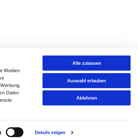
Alle zulassen
le Medien
ir
Auswahl erlauben
, Werbung
nformationspflicht
ren Daten
Ablehnen
ienste
mpressum
atenschutzerklärung
hCaptcha
g
Details zeigen