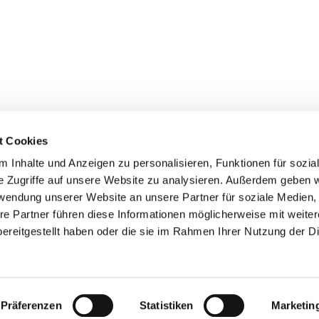
t Cookies
 Inhalte und Anzeigen zu personalisieren, Funktionen für sozia
e Zugriffe auf unsere Website zu analysieren. Außerdem geben w
rwendung unserer Website an unsere Partner für soziale Medien
Kontakt
I
re Partner führen diese Informationen möglicherweise mit weite
ereitgestellt haben oder die sie im Rahmen Ihrer Nutzung der D
Telefon:
+49 8387 993770
I
Mobil:
+49 151 14157450
D
Fax: +49 8387 993771
E-Mail:
info@kfz-sv-will.de
Präferenzen
Statistiken
Marketin