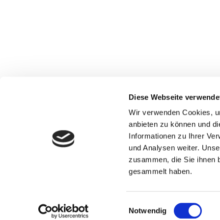
Diese Webseite verwende
Wir verwenden Cookies, um
anbieten zu können und di
Informationen zu Ihrer Ve
Adresse
und Analysen weiter. Unse
zusammen, die Sie ihnen b
Kfz-Sachverständigenbüro Will
gesammelt haben.
Auf dem Ried 8
88171 Weiler-Simmerberg
Einwilligungsauswahl
Notwendig